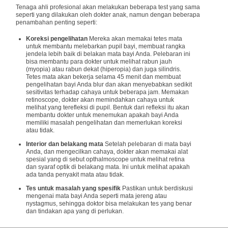
Tenaga ahli profesional akan melakukan beberapa test yang sama
seperti yang dilakukan oleh dokter anak, namun dengan beberapa
penambahan penting seperti:
Koreksi pengelihatan
Mereka akan memakai tetes mata
untuk membantu melebarkan pupil bayi, membuat rangka
jendela lebih baik di belakan mata bayi Anda. Pelebaran ini
bisa membantu para dokter untuk melihat rabun jauh
(myopia) atau rabun dekat (hiperopia) dan juga silindris.
Tetes mata akan bekerja selama 45 menit dan membuat
pengelihatan bayi Anda blur dan akan menyebabkan sedikit
sesitivitas terhadap cahaya untuk beberapa jam. Memakan
retinoscope, dokter akan memindahkan cahaya untuk
melihat yang terefleksi di pupil. Bentuk dari refleksi itu akan
membantu dokter untuk menemukan apakah bayi Anda
memiliki masalah pengelihatan dan memerlukan koreksi
atau tidak.
Interior dan belakang mata
Setelah pelebaran di mata bayi
Anda, dan mengecilkan cahaya, dokter akan memakai alat
spesial yang di sebut opthalmoscope untuk melihat retina
dan syaraf optik di belakang mata. Ini untuk melihat apakah
ada tanda penyakit mata atau tidak.
Tes untuk masalah yang spesifik
Pastikan untuk berdiskusi
mengenai mata bayi Anda seperti mata jereng atau
nystagmus, sehingga doktor bisa melakukan tes yang benar
dan tindakan apa yang di perlukan.